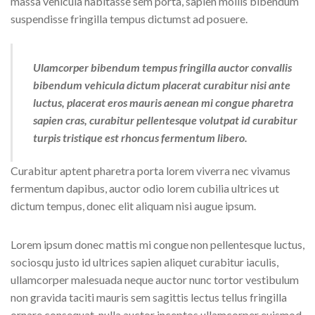
massa vehicula habitasse sem porta, sapien mollis bibendum
suspendisse fringilla tempus dictumst ad posuere.
Ulamcorper bibendum tempus fringilla auctor convallis
bibendum vehicula dictum placerat curabitur nisi ante
luctus, placerat eros mauris aenean mi congue pharetra
sapien cras, curabitur pellentesque volutpat id curabitur
turpis tristique est rhoncus fermentum libero.
Curabitur aptent pharetra porta lorem viverra nec vivamus
fermentum dapibus, auctor odio lorem cubilia ultrices ut
dictum tempus, donec elit aliquam nisi augue ipsum.
Lorem ipsum donec mattis mi congue non pellentesque luctus,
sociosqu justo id ultrices sapien aliquet curabitur iaculis,
ullamcorper malesuada neque auctor nunc tortor vestibulum
non gravida taciti mauris sem sagittis lectus tellus fringilla
ornare consequat, nulla auctor inceptos ullamcorper euismod