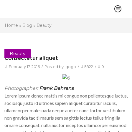
Home
Blog
Beauty
Beauty
Consectetur aliquet
February 17, 2016
/
Posted by
gogo
/
5822
/
0
Photographer:
Frank Behrens
L
orem ipsum donec mattis mi congue non pellentesque luctus,
sociosqu justo id ultrices sapien aliquet curabitur iaculis,
ullamcorper malesuada neque auctor nunc tortor vestibulum
non gravida taciti mauris sem sagittis lectus tellus fringilla
ornare consequat, nulla auctor inceptos ullamcorper euismod