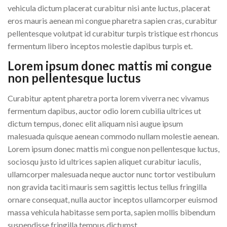
vehicula dictum placerat curabitur nisi ante luctus, placerat
eros mauris aenean mi congue pharetra sapien cras, curabitur
pellentesque volutpat id curabitur turpis tristique est rhoncus
fermentum libero inceptos molestie dapibus turpis et.
Lorem ipsum donec mattis mi congue
non pellentesque luctus
Curabitur aptent pharetra porta lorem viverra nec vivamus
fermentum dapibus, auctor odio lorem cubilia ultrices ut
dictum tempus, donec elit aliquam nisi augue ipsum
malesuada quisque aenean commodo nullam molestie aenean.
Lorem ipsum donec mattis mi congue non pellentesque luctus,
sociosqu justo id ultrices sapien aliquet curabitur iaculis,
ullamcorper malesuada neque auctor nunc tortor vestibulum
non gravida taciti mauris sem sagittis lectus tellus fringilla
ornare consequat, nulla auctor inceptos ullamcorper euismod
massa vehicula habitasse sem porta, sapien mollis bibendum
suspendisse fringilla tempus dictumst.