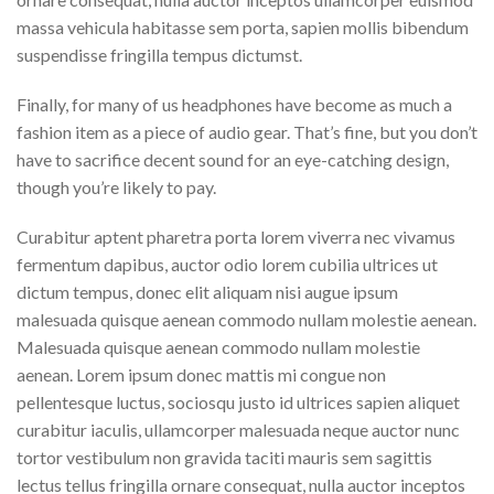
massa vehicula habitasse sem porta, sapien mollis bibendum
suspendisse fringilla tempus dictumst.
Finally, for many of us headphones have become as much a
fashion item as a piece of audio gear. That’s fine, but you don’t
have to sacrifice decent sound for an eye-catching design,
though you’re likely to pay.
Curabitur aptent pharetra porta lorem viverra nec vivamus
fermentum dapibus, auctor odio lorem cubilia ultrices ut
dictum tempus, donec elit aliquam nisi augue ipsum
malesuada quisque aenean commodo nullam molestie aenean.
Malesuada quisque aenean commodo nullam molestie
aenean. Lorem ipsum donec mattis mi congue non
pellentesque luctus, sociosqu justo id ultrices sapien aliquet
curabitur iaculis, ullamcorper malesuada neque auctor nunc
tortor vestibulum non gravida taciti mauris sem sagittis
lectus tellus fringilla ornare consequat, nulla auctor inceptos